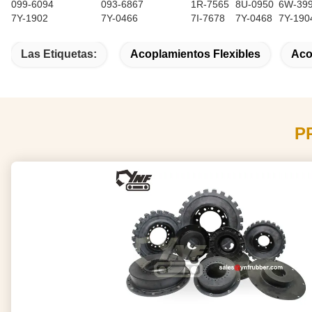
099-6094
093-6867
1R-7565
8U-0950
6W-39
7Y-1902
7Y-0466
7I-7678
7Y-0468
7Y-190
Las Etiquetas:
Acoplamientos Flexibles
Aco
P